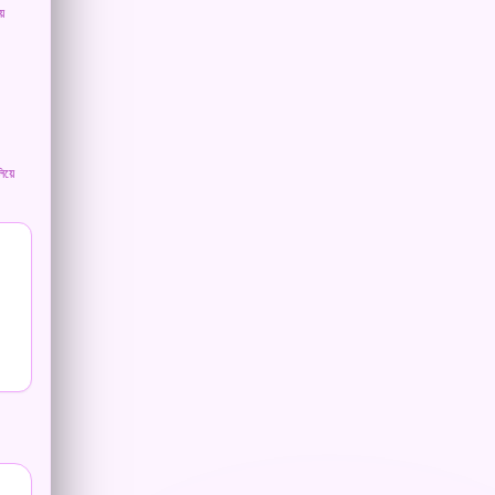
়
িয়ে