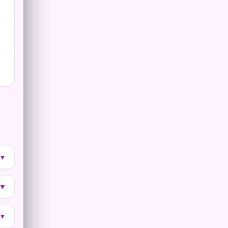
▼
▼
▼