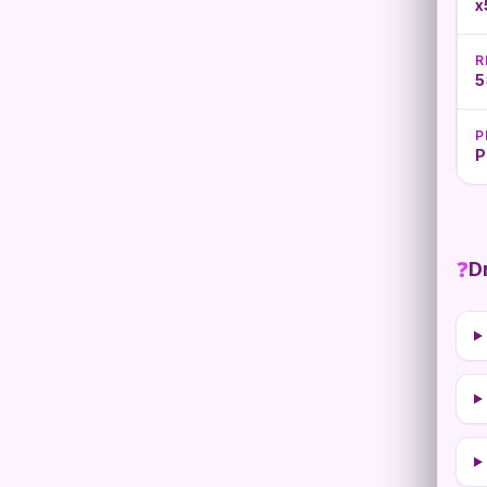
x
R
5
P
P
❓
Dr