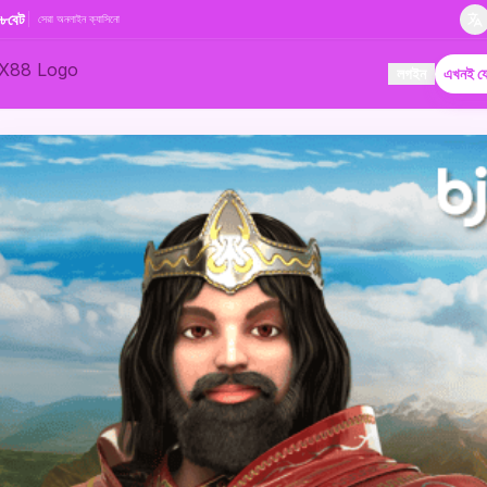
৮৮বেট
সেরা অনলাইন ক্যাসিনো
লগইন
এখনই য