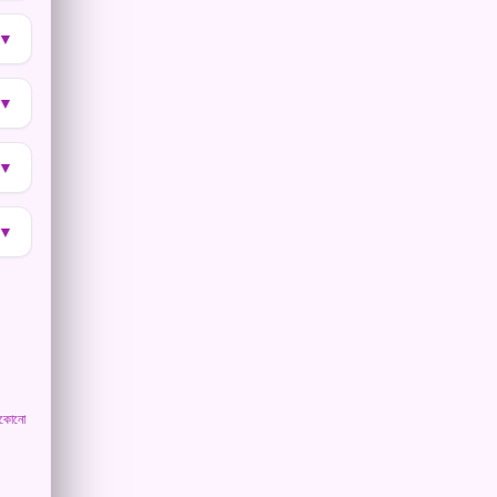
▼
▼
▼
▼
যেকোনো