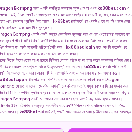
Dragon Bornpng
হলো একটি জনপ্রিয় অনলাইন স্লট গেম যা এখন
kx88bet.com
এ
পলব্ধ। এই থিমের গেমটি খেলোয়াড়দের মধ্যে অত্যন্ত জনপ্রিয় কারণ এটি বড় জয়, রোমাঞ্চকর বোনা
িচার এবং চমৎকার গ্রাফিক্স নিয়ে আসে। kx88bet প্ল্যাটফর্মে এই গেমটি খেলে আপনি পাবেন সেরা
েমিং অভিজ্ঞতা এবং আকর্ষণীয় পুরস্কার।
ragon Bornpng গেমটি একটি উন্নত মেকানিজম ব্যবহার করে যেখানে খেলোয়াড়রা সহজেই বড়
য়ের সুযোগ পায়। এই ফিচারটি একটি স্পিনে একাধিক জয়ের সম্ভাবনা তৈরি করে। গেমটিতে রয়েছে
ঙিন সিম্বল যা একটি জাদুকরী পরিবেশ তৈরি করে।
kx88bet login
করে আপনি সহজেই এই
েমটি অ্যাক্সেস করতে পারবেন এবং খেলা শুরু করতে পারবেন।
েমের বিশেষ ফিচারগুলোর মধ্যে রয়েছে বিভিন্ন বোনাস রাউন্ড যা আপনার জয়ের সম্ভাবনা বাড়িয়ে দেয়।
ই মডিফায়ারগুলো গেমপ্লেকে আরও উত্তেজনাপূর্ণ করে তোলে।
kx88bet
ব্যবহারকারীরা এই
েমটি বিশেষভাবে পছন্দ করেন কারণ এটি উচ্চ পেআউট এবং ঘন ঘন বোনাস রাউন্ড অফার করে।
kx88bet app
ডাউনলোড করে আপনি যেকোনো সময় যেকোনো জায়গা থেকে Dragon
ornpng খেলতে পারবেন। মোবাইল ভার্সনটি ডেস্কটপের মতোই মসৃণ এবং সব ফিচার সমর্থন করে।
েমটির RTP অনলাইন স্লটের জন্য বেশ ভালো এবং খেলোয়াড়দের দীর্ঘমেয়াদী জয়ের সম্ভাবনা বাড়ায়।
ragon Bornpng একটি রোমাঞ্চকর গেম যার মানে হলো আপনি বড় জয়ের সুযোগ পাবেন।
্যাক্সিমাম উইন পটেনশিয়াল অত্যন্ত আকর্ষণীয় এবং একটি স্পিনে আপনার বাজির অনেক গুণ পর্যন্ত
িততে পারেন।
kx88bet
প্ল্যাটফর্মে এই গেমটি খেলে অনেক খেলোয়াড় ইতিমধ্যে বড় জয় পেয়েছে