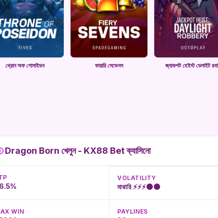
থ্রোন অফ পোসাইডন
ফায়ারি সেভেনস
জ্যাকপট হেইস্ট ডেলাইট রবা
⚙️
Dragon Born খেলুন - KX88 Bet ক্যাসিনো
TP
VOLATILITY
6.5%
মাঝারি ⚡⚡⚡🌑🌑
AX WIN
PAYLINES