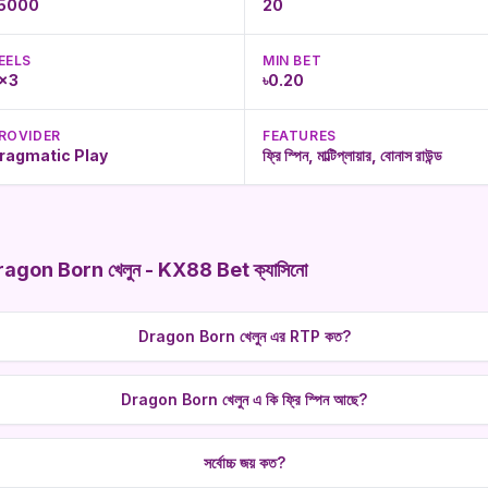
5000
20
EELS
MIN BET
x3
৳0.20
ROVIDER
FEATURES
ragmatic Play
ফ্রি স্পিন, মাল্টিপ্লায়ার, বোনাস রাউন্ড
agon Born খেলুন - KX88 Bet ক্যাসিনো
Dragon Born খেলুন এর RTP কত?
Dragon Born খেলুন এ কি ফ্রি স্পিন আছে?
সর্বোচ্চ জয় কত?