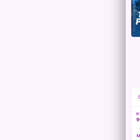
R
9
M