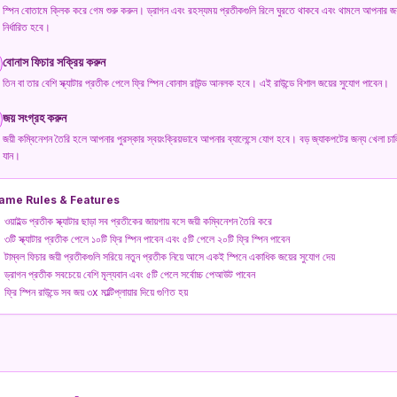
স্পিন বোতামে ক্লিক করে গেম শুরু করুন। ড্রাগন এবং রহস্যময় প্রতীকগুলি রিলে ঘুরতে থাকবে এবং থামলে আপনার জয
নির্ধারিত হবে।
বোনাস ফিচার সক্রিয় করুন
তিন বা তার বেশি স্ক্যাটার প্রতীক পেলে ফ্রি স্পিন বোনাস রাউন্ড আনলক হবে। এই রাউন্ডে বিশাল জয়ের সুযোগ পাবেন।
জয় সংগ্রহ করুন
জয়ী কম্বিনেশন তৈরি হলে আপনার পুরস্কার স্বয়ংক্রিয়ভাবে আপনার ব্যালেন্সে যোগ হবে। বড় জ্যাকপটের জন্য খেলা চাল
যান।
ame Rules & Features
ওয়াইল্ড প্রতীক স্ক্যাটার ছাড়া সব প্রতীকের জায়গায় বসে জয়ী কম্বিনেশন তৈরি করে
৩টি স্ক্যাটার প্রতীক পেলে ১০টি ফ্রি স্পিন পাবেন এবং ৫টি পেলে ২০টি ফ্রি স্পিন পাবেন
টাম্বল ফিচার জয়ী প্রতীকগুলি সরিয়ে নতুন প্রতীক নিয়ে আসে একই স্পিনে একাধিক জয়ের সুযোগ দেয়
ড্রাগন প্রতীক সবচেয়ে বেশি মূল্যবান এবং ৫টি পেলে সর্বোচ্চ পেআউট পাবেন
ফ্রি স্পিন রাউন্ডে সব জয় ৩x মাল্টিপ্লায়ার দিয়ে গুণিত হয়