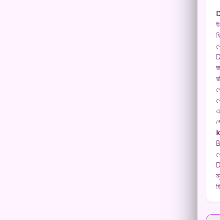
উ
ফ
গ
D
জ
র
গ
গ
এ
গ
B
গ
D
ম
জ