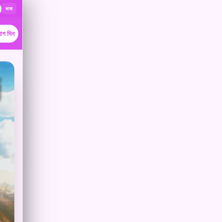
ভাষা
োগ দিন