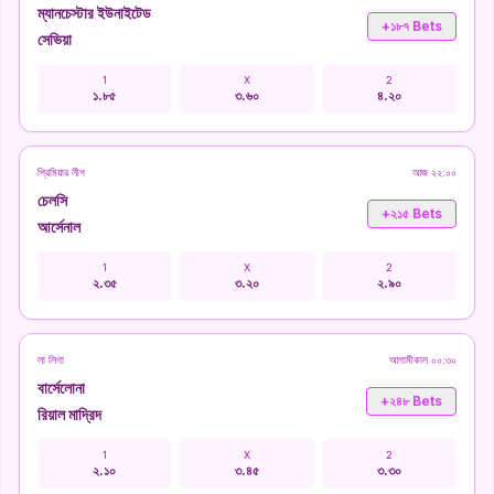
ম্যানচেস্টার ইউনাইটেড
+১৮৭ Bets
সেভিয়া
1
X
2
১.৮৫
৩.৬০
৪.২০
প্রিমিয়ার লীগ
আজ ২২:০০
চেলসি
+২১৫ Bets
আর্সেনাল
1
X
2
২.৩৫
৩.২০
২.৯০
লা লিগা
আগামীকাল ০০:৩০
বার্সেলোনা
+২৪৮ Bets
রিয়াল মাদ্রিদ
1
X
2
২.১০
৩.৪৫
৩.৩০