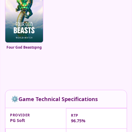
Four God Beastspng
⚙️
Game Technical Specifications
PROVIDER
RTP
PG Soft
96.75%