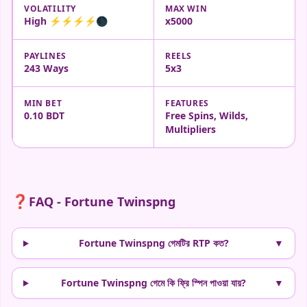
VOLATILITY
MAX WIN
High ⚡⚡⚡⚡🌑
x5000
PAYLINES
REELS
243 Ways
5x3
MIN BET
FEATURES
0.10 BDT
Free Spins, Wilds,
Multipliers
❓
FAQ - Fortune Twinspng
Fortune Twinspng গেমটির RTP কত?
▼
Fortune Twinspng গেমে কি ফ্রি স্পিন পাওয়া যায়?
▼