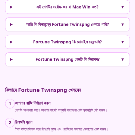
এই গেমটির সর্বোচ্চ জয় বা Max Win কত?
▼
আমি কি বিনামূল্যে Fortune Twinspng খেলতে পারি?
▼
Fortune Twinspng কি মোবাইল ফ্রেন্ডলি?
▼
Fortune Twinspng গেমটি কি নিরাপদ?
▼
কিভাবে Fortune Twinspng খেলবেন
আপনার বাজি নির্ধারণ করুন
1
গেমটি শুরু করার আগে আপনার বাজেট অনুযায়ী কয়েন বা বেট অ্যামাউন্ট সেট করুন।
রিলগুলি ঘুরান
2
স্পিন বাটনে ক্লিক করে রিলগুলি ঘুরান এবং প্রতীকের সমন্বয় মেলানোর চেষ্টা করুন।