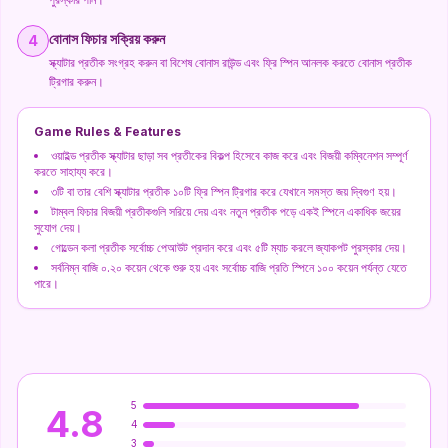
বোনাস ফিচার সক্রিয় করুন
4
স্ক্যাটার প্রতীক সংগ্রহ করুন বা বিশেষ বোনাস রাউন্ড এবং ফ্রি স্পিন আনলক করতে বোনাস প্রতীক
ট্রিগার করুন।
Game Rules & Features
ওয়াইল্ড প্রতীক স্ক্যাটার ছাড়া সব প্রতীকের বিকল্প হিসেবে কাজ করে এবং বিজয়ী কম্বিনেশন সম্পূর্ণ
করতে সাহায্য করে।
৩টি বা তার বেশি স্ক্যাটার প্রতীক ১০টি ফ্রি স্পিন ট্রিগার করে যেখানে সমস্ত জয় দ্বিগুণ হয়।
টাম্বল ফিচার বিজয়ী প্রতীকগুলি সরিয়ে দেয় এবং নতুন প্রতীক পড়ে একই স্পিনে একাধিক জয়ের
সুযোগ দেয়।
গোল্ডেন কলা প্রতীক সর্বোচ্চ পেআউট প্রদান করে এবং ৫টি ম্যাচ করলে জ্যাকপট পুরস্কার দেয়।
সর্বনিম্ন বাজি ০.২০ কয়েন থেকে শুরু হয় এবং সর্বোচ্চ বাজি প্রতি স্পিনে ১০০ কয়েন পর্যন্ত যেতে
পারে।
5
4.8
4
3