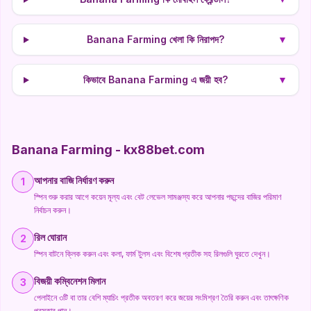
Banana Farming খেলা কি নিরাপদ?
▼
কিভাবে Banana Farming এ জয়ী হব?
▼
Banana Farming - kx88bet.com
আপনার বাজি নির্ধারণ করুন
1
স্পিন শুরু করার আগে কয়েন মূল্য এবং বেট লেভেল সামঞ্জস্য করে আপনার পছন্দের বাজির পরিমাণ
নির্বাচন করুন।
রিল ঘোরান
2
স্পিন বাটনে ক্লিক করুন এবং কলা, ফার্ম টুলস এবং বিশেষ প্রতীক সহ রিলগুলি ঘুরতে দেখুন।
বিজয়ী কম্বিনেশন মিলান
3
পেলাইনে ৩টি বা তার বেশি ম্যাচিং প্রতীক অবতরণ করে জয়ের সংমিশ্রণ তৈরি করুন এবং তাৎক্ষণিক
পুরস্কার পান।