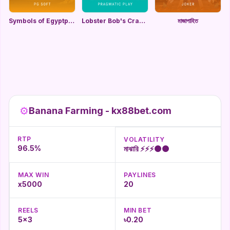
Symbols of Egyptpng
Lobster Bob's Crazy Crab Shackpng
মাজাপাহিত
⚙️
Banana Farming - kx88bet.com
RTP
VOLATILITY
96.5%
মাঝারি ⚡⚡⚡🌑🌑
MAX WIN
PAYLINES
x5000
20
REELS
MIN BET
5x3
৳0.20