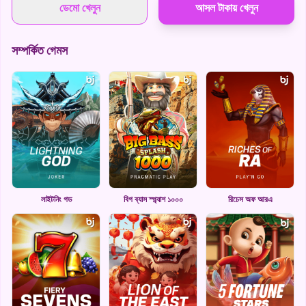
ডেমো খেলুন
আসল টাকায় খেলুন
সম্পর্কিত গেমস
লাইটনিং গড
বিগ ব্যাস স্প্ল্যাশ ১০০০
রিচেস অফ আরএ