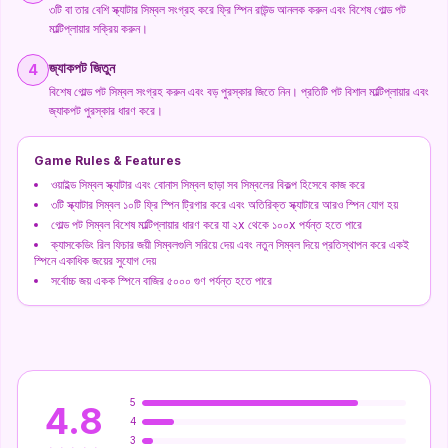
৩টি বা তার বেশি স্ক্যাটার সিম্বল সংগ্রহ করে ফ্রি স্পিন রাউন্ড আনলক করুন এবং বিশেষ গোল্ড পট
মাল্টিপ্লায়ার সক্রিয় করুন।
জ্যাকপট জিতুন
4
বিশেষ গোল্ড পট সিম্বল সংগ্রহ করুন এবং বড় পুরস্কার জিতে নিন। প্রতিটি পট বিশাল মাল্টিপ্লায়ার এবং
জ্যাকপট পুরস্কার ধারণ করে।
Game Rules & Features
ওয়াইল্ড সিম্বল স্ক্যাটার এবং বোনাস সিম্বল ছাড়া সব সিম্বলের বিকল্প হিসেবে কাজ করে
৩টি স্ক্যাটার সিম্বল ১০টি ফ্রি স্পিন ট্রিগার করে এবং অতিরিক্ত স্ক্যাটারে আরও স্পিন যোগ হয়
গোল্ড পট সিম্বল বিশেষ মাল্টিপ্লায়ার ধারণ করে যা ২x থেকে ১০০x পর্যন্ত হতে পারে
ক্যাসকেডিং রিল ফিচার জয়ী সিম্বলগুলি সরিয়ে দেয় এবং নতুন সিম্বল দিয়ে প্রতিস্থাপন করে একই
স্পিনে একাধিক জয়ের সুযোগ দেয়
সর্বোচ্চ জয় একক স্পিনে বাজির ৫০০০ গুণ পর্যন্ত হতে পারে
5
4.8
4
3