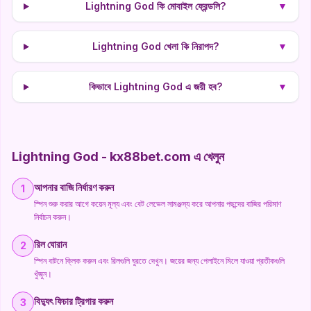
Lightning God কি মোবাইল ফ্রেন্ডলি?
▼
Lightning God খেলা কি নিরাপদ?
▼
কিভাবে Lightning God এ জয়ী হব?
▼
Lightning God - kx88bet.com এ খেলুন
আপনার বাজি নির্ধারণ করুন
1
স্পিন শুরু করার আগে কয়েন মূল্য এবং বেট লেভেল সামঞ্জস্য করে আপনার পছন্দের বাজির পরিমাণ
নির্বাচন করুন।
রিল ঘোরান
2
স্পিন বাটনে ক্লিক করুন এবং রিলগুলি ঘুরতে দেখুন। জয়ের জন্য পেলাইনে মিলে যাওয়া প্রতীকগুলি
খুঁজুন।
বিদ্যুৎ ফিচার ট্রিগার করুন
3