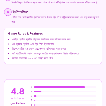
বিশেষ বিদ্যুৎ প্রতীক সংগ্রহ করুন যা এলোমেলো মাল্টিপ্লায়ার এবং বোনাস পুরস্কার সক্রিয় করে।
ফ্রি স্পিন জিতুন
4
৩টি বা তার বেশি স্ক্যাটার প্রতীক অবতরণ করে ফ্রি স্পিন রাউন্ড আনলক করুন এবং বড় জয়ের সুযোগ
পান।
Game Rules & Features
ওয়াইল্ড প্রতীক স্ক্যাটার ছাড়া সব প্রতীকের বিকল্প হিসেবে কাজ করে
৩টি স্ক্যাটার প্রতীক ১০টি ফ্রি স্পিন ট্রিগার করে
বিদ্যুৎ প্রতীক ২x থেকে ১০x পর্যন্ত মাল্টিপ্লায়ার প্রদান করে
জয়ী প্রতীকগুলি অদৃশ্য হয়ে নতুন প্রতীক পড়ে ক্যাসকেড ফিচার সক্রিয় করে
সর্বোচ্চ জয় বাজির ৫০০০ গুণ পর্যন্ত হতে পারে
5
4.8
4
3
⭐⭐⭐⭐⭐
2
২,৮৪৭ Reviews
1