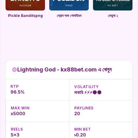
Pickle Banditspng
থ্রোন অফ পোসাইডন
মেডুসা ২
⚙️
Lightning God - kx88bet.com এ খেলুন
RTP
VOLATILITY
96.5%
মাঝারি ⚡⚡⚡🌑🌑
MAX WIN
PAYLINES
x5000
20
REELS
MIN BET
5x3
৳0.20