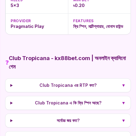
5x3
৳0.20
PROVIDER
FEATURES
Pragmatic Play
ফ্রি স্পিন, মাল্টিপ্লায়ার, বোনাস রাউন্ড
Club Tropicana - kx88bet.com | অনলাইন ক্যাসিনো
❓
গেম
Club Tropicana এর RTP কত?
▼
Club Tropicana এ কি ফ্রি স্পিন আছে?
▼
সর্বোচ্চ জয় কত?
▼