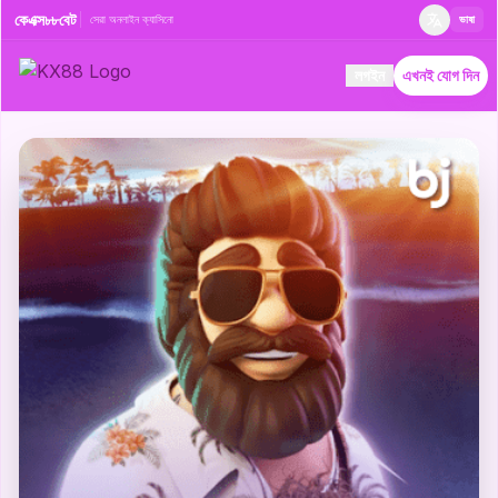
কেএক্স৮৮বেট
সেরা অনলাইন ক্যাসিনো
ভাষা
লগইন
এখনই যোগ দিন