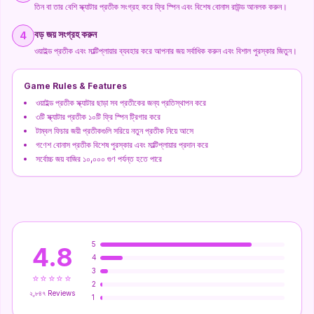
তিন বা তার বেশি স্ক্যাটার প্রতীক সংগ্রহ করে ফ্রি স্পিন এবং বিশেষ বোনাস রাউন্ড আনলক করুন।
বড় জয় সংগ্রহ করুন
4
ওয়াইল্ড প্রতীক এবং মাল্টিপ্লায়ার ব্যবহার করে আপনার জয় সর্বাধিক করুন এবং বিশাল পুরস্কার জিতুন।
Game Rules & Features
ওয়াইল্ড প্রতীক স্ক্যাটার ছাড়া সব প্রতীকের জন্য প্রতিস্থাপন করে
৩টি স্ক্যাটার প্রতীক ১০টি ফ্রি স্পিন ট্রিগার করে
টাম্বল ফিচার জয়ী প্রতীকগুলি সরিয়ে নতুন প্রতীক নিয়ে আসে
গণেশ বোনাস প্রতীক বিশেষ পুরস্কার এবং মাল্টিপ্লায়ার প্রদান করে
সর্বোচ্চ জয় বাজির ১০,০০০ গুণ পর্যন্ত হতে পারে
5
4.8
4
3
⭐⭐⭐⭐⭐
2
২,৮৪৭ Reviews
1