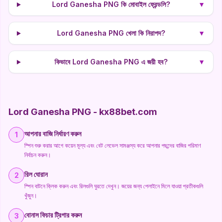
Lord Ganesha PNG কি মোবাইল ফ্রেন্ডলি?
▼
Lord Ganesha PNG খেলা কি নিরাপদ?
▼
কিভাবে Lord Ganesha PNG এ জয়ী হব?
▼
Lord Ganesha PNG - kx88bet.com
আপনার বাজি নির্ধারণ করুন
1
স্পিন শুরু করার আগে কয়েন মূল্য এবং বেট লেভেল সামঞ্জস্য করে আপনার পছন্দের বাজির পরিমাণ
নির্বাচন করুন।
রিল ঘোরান
2
স্পিন বাটনে ক্লিক করুন এবং রিলগুলি ঘুরতে দেখুন। জয়ের জন্য পেলাইনে মিলে যাওয়া প্রতীকগুলি
খুঁজুন।
বোনাস ফিচার ট্রিগার করুন
3