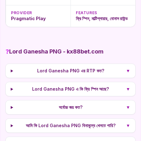
PROVIDER
FEATURES
Pragmatic Play
ফ্রি স্পিন, মাল্টিপ্লায়ার, বোনাস রাউন্ড
❓
Lord Ganesha PNG - kx88bet.com
Lord Ganesha PNG এর RTP কত?
▼
Lord Ganesha PNG এ কি ফ্রি স্পিন আছে?
▼
সর্বোচ্চ জয় কত?
▼
আমি কি Lord Ganesha PNG বিনামূল্যে খেলতে পারি?
▼