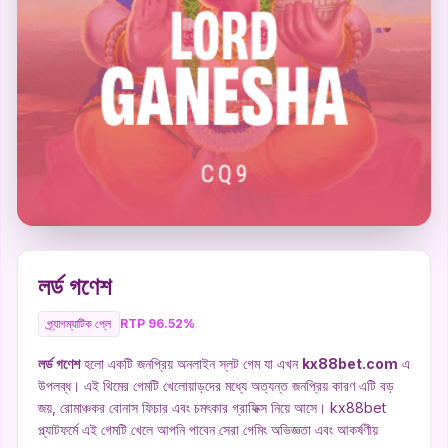
▶
লর্ড গণেশ
প্র্যাগম্যাটিক প্লে
RTP 96.52%
লর্ড গণেশ
হলো একটি জনপ্রিয় অনলাইন স্লট গেম যা এখন
kx88bet.com
এ
উপলব্ধ। এই থিমের গেমটি খেলোয়াড়দের মধ্যে অত্যন্ত জনপ্রিয় কারণ এটি বড়
জয়, রোমাঞ্চকর বোনাস ফিচার এবং চমৎকার গ্রাফিক্স নিয়ে আসে। kx88bet
প্ল্যাটফর্মে এই গেমটি খেলে আপনি পাবেন সেরা গেমিং অভিজ্ঞতা এবং আকর্ষণীয়