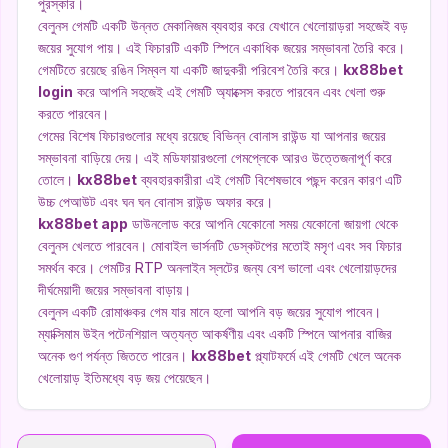
পুরস্কার।
বেলুনস গেমটি একটি উন্নত মেকানিজম ব্যবহার করে যেখানে খেলোয়াড়রা সহজেই বড়
জয়ের সুযোগ পায়। এই ফিচারটি একটি স্পিনে একাধিক জয়ের সম্ভাবনা তৈরি করে।
গেমটিতে রয়েছে রঙিন সিম্বল যা একটি জাদুকরী পরিবেশ তৈরি করে।
kx88bet
login
করে আপনি সহজেই এই গেমটি অ্যাক্সেস করতে পারবেন এবং খেলা শুরু
করতে পারবেন।
গেমের বিশেষ ফিচারগুলোর মধ্যে রয়েছে বিভিন্ন বোনাস রাউন্ড যা আপনার জয়ের
সম্ভাবনা বাড়িয়ে দেয়। এই মডিফায়ারগুলো গেমপ্লেকে আরও উত্তেজনাপূর্ণ করে
তোলে।
kx88bet
ব্যবহারকারীরা এই গেমটি বিশেষভাবে পছন্দ করেন কারণ এটি
উচ্চ পেআউট এবং ঘন ঘন বোনাস রাউন্ড অফার করে।
kx88bet app
ডাউনলোড করে আপনি যেকোনো সময় যেকোনো জায়গা থেকে
বেলুনস খেলতে পারবেন। মোবাইল ভার্সনটি ডেস্কটপের মতোই মসৃণ এবং সব ফিচার
সমর্থন করে। গেমটির RTP অনলাইন স্লটের জন্য বেশ ভালো এবং খেলোয়াড়দের
দীর্ঘমেয়াদী জয়ের সম্ভাবনা বাড়ায়।
বেলুনস একটি রোমাঞ্চকর গেম যার মানে হলো আপনি বড় জয়ের সুযোগ পাবেন।
ম্যাক্সিমাম উইন পটেনশিয়াল অত্যন্ত আকর্ষণীয় এবং একটি স্পিনে আপনার বাজির
অনেক গুণ পর্যন্ত জিততে পারেন।
kx88bet
প্ল্যাটফর্মে এই গেমটি খেলে অনেক
খেলোয়াড় ইতিমধ্যে বড় জয় পেয়েছেন।