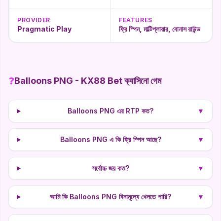
PROVIDER
FEATURES
Pragmatic Play
ফ্রি স্পিন, মাল্টিপ্লায়ার, বোনাস রাউন্ড
❓
Balloons PNG - KX88 Bet ক্যাসিনো গেম
Balloons PNG এর RTP কত?
▼
Balloons PNG এ কি ফ্রি স্পিন আছে?
▼
সর্বোচ্চ জয় কত?
▼
আমি কি Balloons PNG বিনামূল্যে খেলতে পারি?
▼