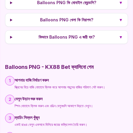
Balloons PNG কি মোবাইল ফ্রেন্ডলি?
▼
Balloons PNG খেলা কি নিরাপদ?
▼
কিভাবে Balloons PNG এ জয়ী হব?
▼
Balloons PNG - KX88 Bet ক্যাসিনো গেম
আপনার বাজি নির্ধারণ করুন
1
স্ক্রিনের নিচে বাজি বোতামে ক্লিক করে আপনার পছন্দের বাজির পরিমাণ সেট করুন।
বেলুন উড়ান শুরু করুন
2
স্পিন বোতামে ক্লিক করুন এবং রঙিন বেলুনগুলি আকাশে উড়তে দেখুন।
ম্যাচিং সিম্বল খুঁজুন
3
একই রঙের বেলুন একসাথে মিলিয়ে জয়ের কম্বিনেশন তৈরি করুন।