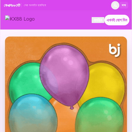
কেএক্স৮৮বেট
সেরা অনলাইন ক্যাসিনো
ভাষা
লগইন
এখনই যোগ দিন