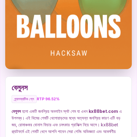
▶
বেলুনস
প্র্যাগম্যাটিক প্লে
RTP 96.52%
বেলুনস
হলো একটি জনপ্রিয় অনলাইন স্লট গেম যা এখন
kx88bet.com
এ
উপলব্ধ। এই থিমের গেমটি খেলোয়াড়দের মধ্যে অত্যন্ত জনপ্রিয় কারণ এটি বড়
জয়, রোমাঞ্চকর বোনাস ফিচার এবং চমৎকার গ্রাফিক্স নিয়ে আসে। kx88bet
প্ল্যাটফর্মে এই গেমটি খেলে আপনি পাবেন সেরা গেমিং অভিজ্ঞতা এবং আকর্ষণীয়