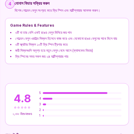
বোনাস ফিচার সক্রিয় করুন
4
বিশেষ গোল্ডেন বেলুন সংগ্রহ করে ফ্রি স্পিন এবং মাল্টিপ্লায়ার আনলক করুন।
Game Rules & Features
৩টি বা তার বেশি একই রঙের বেলুন মিলিয়ে জয় পান
গোল্ডেন বেলুন ওয়াইল্ড সিম্বল হিসেবে কাজ করে এবং যেকোনো রঙের বেলুনের সাথে মিলে যায়
৩টি স্ক্যাটার সিম্বল ১০টি ফ্রি স্পিন ট্রিগার করে
জয়ী সিম্বলগুলি অদৃশ্য হয়ে নতুন বেলুন নেমে আসে (ক্যাসকেড ফিচার)
ফ্রি স্পিনের সময় সকল জয় ২x মাল্টিপ্লায়ার পায়
5
4.8
4
3
⭐⭐⭐⭐⭐
2
২,৩৪৫ Reviews
1