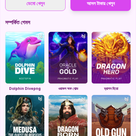
ডেমো খেলুন
আসল টাকায় খেলুন
সম্পর্কিত গেমস
Dolphin Divepng
ওরাকল অফ গোল্ড
ড্রাগন হিরো