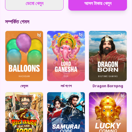
ডেমো খেলুন
আসল টাকায় খেলুন
সম্পর্কিত গেমস
বেলুনস
লর্ড গণেশ
Dragon Bornpng