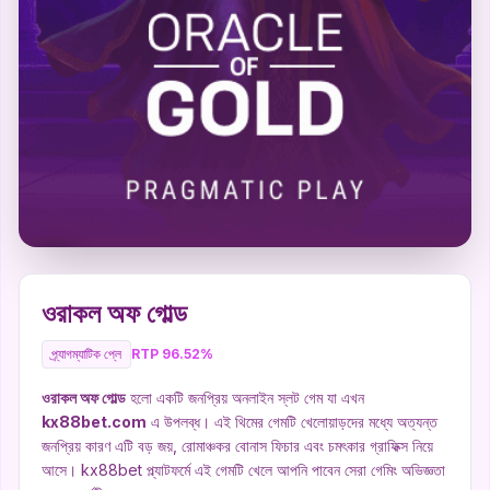
▶
ওরাকল অফ গোল্ড
প্র্যাগম্যাটিক প্লে
RTP 96.52%
ওরাকল অফ গোল্ড
হলো একটি জনপ্রিয় অনলাইন স্লট গেম যা এখন
kx88bet.com
এ উপলব্ধ। এই থিমের গেমটি খেলোয়াড়দের মধ্যে অত্যন্ত
জনপ্রিয় কারণ এটি বড় জয়, রোমাঞ্চকর বোনাস ফিচার এবং চমৎকার গ্রাফিক্স নিয়ে
আসে। kx88bet প্ল্যাটফর্মে এই গেমটি খেলে আপনি পাবেন সেরা গেমিং অভিজ্ঞতা